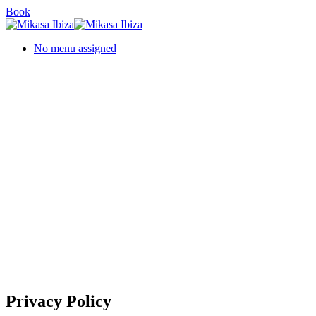
Skip
Book
to
main
No menu assigned
content
Privacy Policy