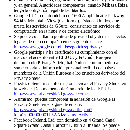
y, en general, Autoridades competentes, cuando
Mikasa Ibiza
tenga la obligación legal de facilitar los.
Google LLC, con domicilio en 1600 Amphitheatre Parkway,
94043, Mountain View (California), Estados Unidos, que
presta los servicios de GSuite, consistentes en servicios de
computación en la nube y de correo electrónico.
Se puede consultar la política de privacidad y demás aspectos
legales de dicha compañía en el siguiente enlace:
https://www.google.com/intl/es/policies/privacy/
Google participa y ha certificado su cumplimiento con el
marco del acuerdo entre EE.UU. y la Unión Europea
denominado Privacy Shield, habiéndose comprometido a
someter toda la información personal recibida de países
miembros de la Unión Europea a los principios derivados del
Privacy Shield.
Puedes obtener más información acerca del Privacy Shield en
la web del Departamento de Comercio de los EE.UU.:
https://www.privacyshield.gov/welcome
Asimismo, puedes comprobar la adhesión de Google al
Privacy Shield en el siguiente enlace:
https://www.privacyshield.gov/participant?
id=a2zt000000001L5AAI&status=Active
Facebook Ireland, Ltd. con domicilio en 4 Grand Canal
Square Grand Canal Harbour Dublin 2, Irlanda. Se puede