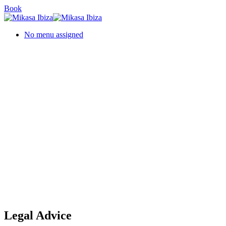
Skip
Book
to
main
No menu assigned
content
Legal Advice